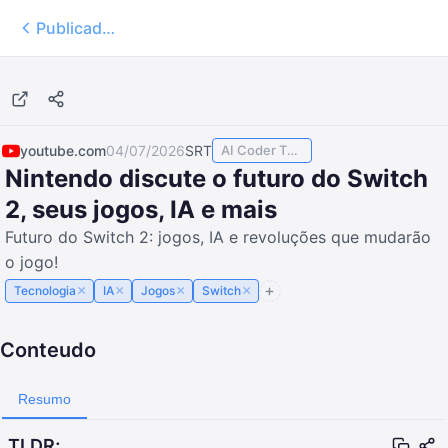
Publicados
39:31
youtube.com
04/07/2026
SRT
AI Coder TODAY
Nintendo discute o futuro do Switch
2, seus jogos, IA e mais
Futuro do Switch 2: jogos, IA e revoluções que mudarão
o jogo!
×
×
×
×
Tecnologia
IA
Jogos
Switch
Conteudo
Resumo
TLDR;