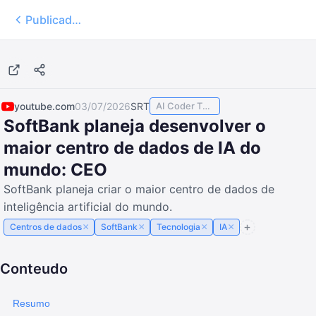
Publicados
8:56
youtube.com
03/07/2026
SRT
AI Coder TODAY
SoftBank planeja desenvolver o
maior centro de dados de IA do
mundo: CEO
SoftBank planeja criar o maior centro de dados de
inteligência artificial do mundo.
×
×
×
×
Centros de dados
SoftBank
Tecnologia
IA
Conteudo
Resumo