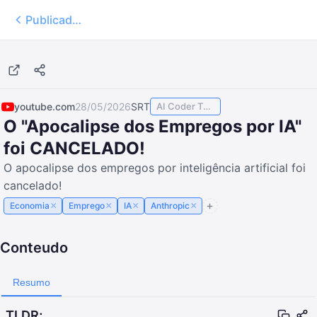
Publicados
32:45
youtube.com
28/05/2026
SRT
AI Coder TODAY
O "Apocalipse dos Empregos por IA"
foi CANCELADO!
O apocalipse dos empregos por inteligência artificial foi
cancelado!
×
×
×
×
Economia
Emprego
IA
Anthropic
Conteudo
Resumo
TLDR;