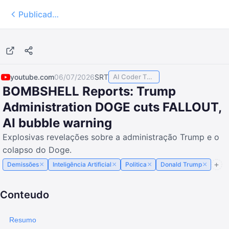
Publicados
6:34
youtube.com
06/07/2026
SRT
AI Coder TODAY
BOMBSHELL Reports: Trump
Administration DOGE cuts FALLOUT,
AI bubble warning
Explosivas revelações sobre a administração Trump e o
colapso do Doge.
×
×
×
×
Demissões
Inteligência Artificial
Politica
Donald Trump
Conteudo
Resumo