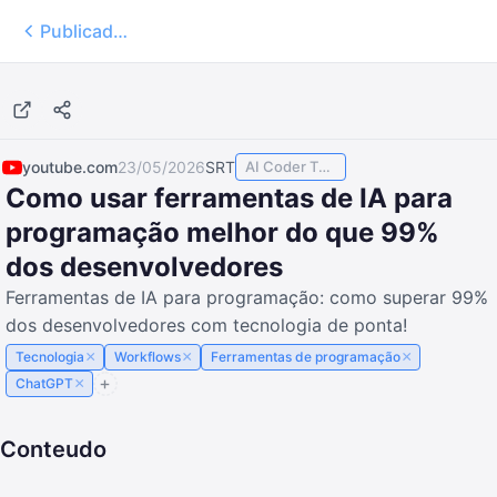
Publicados
28:18
youtube.com
23/05/2026
SRT
AI Coder TODAY
Como usar ferramentas de IA para
programação melhor do que 99%
dos desenvolvedores
Ferramentas de IA para programação: como superar 99%
dos desenvolvedores com tecnologia de ponta!
×
×
×
Tecnologia
Workflows
Ferramentas de programação
×
ChatGPT
Conteudo