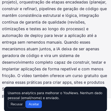
projeto), orquestração de etapas encadeadas (planejar,
construir e refinar), pipelines de geração de código que
mantêm consistência estrutural e lógica, integração
contínua de garantia de qualidade (revisões,
otimizações e testes ao longo do processo) e
automação de deploy para levar a aplicação até a
entrega sem remendos manuais. Quando esses
mecanismos atuam juntos, a IA deixa de ser apenas
geradora de código e vira um sistema de
desenvolvimento completo capaz de construir, testar e
implantar aplicações de forma repetível e com menos
fricção. O vídeo também oferece um curso gratuito que
ensina essas práticas para criar apps, sites e produtos
SaaS sem código. Inscreva-se para aprender técnicas
Usamos analytics para melhorar o YouNews. Nenhum dado
práticas e acelerar suas entregas.
pessoal (email/nome) e enviado.
Recusar
Aceitar
Home
Inbox
Compor
Busca
Config