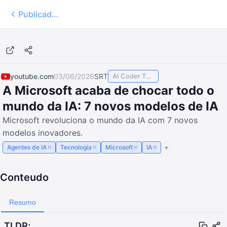
Publicados
16:42
youtube.com
03/06/2026
SRT
AI Coder TODAY
A Microsoft acaba de chocar todo o
mundo da IA: 7 novos modelos de IA
Microsoft revoluciona o mundo da IA com 7 novos
modelos inovadores.
×
×
×
×
Agentes de IA
Tecnologia
Microsoft
IA
Conteudo
Resumo
TLDR;