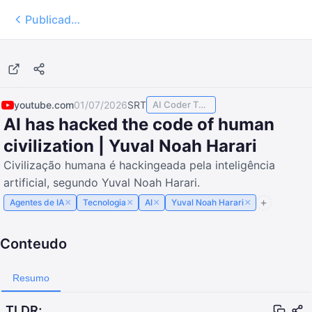
Publicados
46:52
youtube.com
01/07/2026
SRT
AI Coder TODAY
AI has hacked the code of human
civilization | Yuval Noah Harari
Civilização humana é hackingeada pela inteligência
artificial, segundo Yuval Noah Harari.
×
×
×
×
Agentes de IA
Tecnologia
AI
Yuval Noah Harari
Conteudo
Resumo
TLDR;