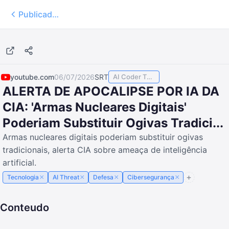
Publicados
8:39
youtube.com
06/07/2026
SRT
AI Coder TODAY
ALERTA DE APOCALIPSE POR IA DA
CIA: 'Armas Nucleares Digitais'
Poderiam Substituir Ogivas Tradici...
Armas nucleares digitais poderiam substituir ogivas
tradicionais, alerta CIA sobre ameaça de inteligência
artificial.
×
×
×
×
Tecnologia
AI Threat
Defesa
Cibersegurança
Conteudo