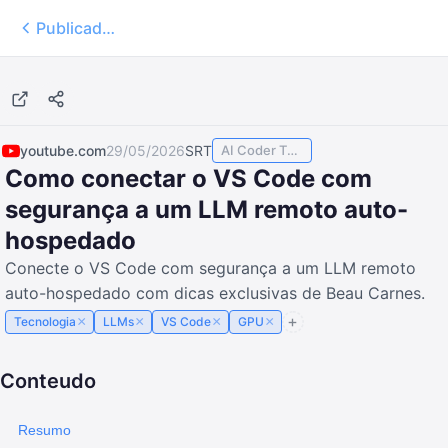
Publicados
15:29
youtube.com
29/05/2026
SRT
AI Coder TODAY
Como conectar o VS Code com
segurança a um LLM remoto auto-
hospedado
Conecte o VS Code com segurança a um LLM remoto
auto-hospedado com dicas exclusivas de Beau Carnes.
×
×
×
×
Tecnologia
LLMs
VS Code
GPU
Conteudo
Resumo