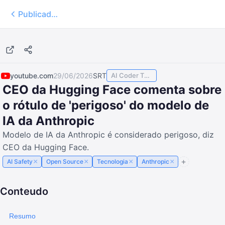
Publicados
6:36
youtube.com
29/06/2026
SRT
AI Coder TODAY
CEO da Hugging Face comenta sobre
o rótulo de 'perigoso' do modelo de
IA da Anthropic
Modelo de IA da Anthropic é considerado perigoso, diz
CEO da Hugging Face.
×
×
×
×
AI Safety
Open Source
Tecnologia
Anthropic
Conteudo
Resumo