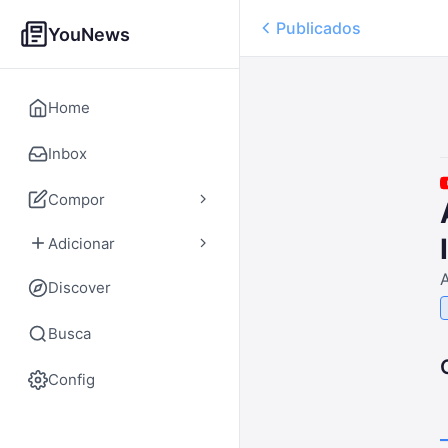
Publicados
YouNews
Home
Inbox
Compor
Adicionar
A
Discover
Busca
Config