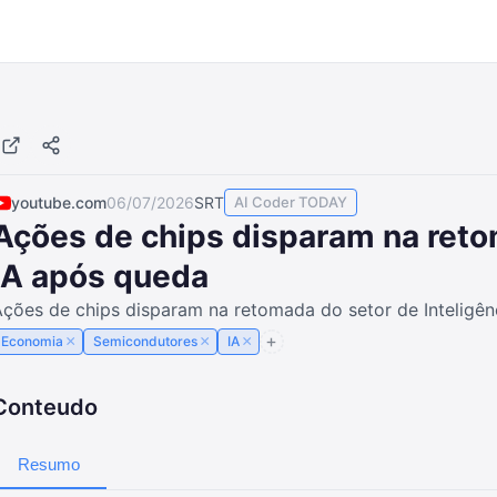
youtube.com
06/07/2026
SRT
AI Coder TODAY
Ações de chips disparam na reto
IA após queda
ções de chips disparam na retomada do setor de Inteligênc
×
×
×
Economia
Semicondutores
IA
Conteudo
Resumo