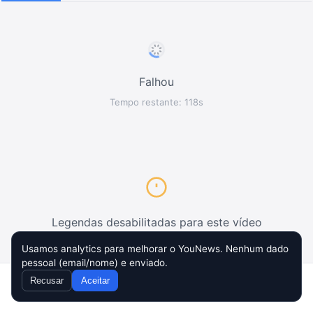
Falhou
Tempo restante: 118s
Legendas desabilitadas para este vídeo
Usamos analytics para melhorar o YouNews. Nenhum dado
pessoal (email/nome) e enviado.
Tentar novamente
Recusar
Aceitar
Home
Inbox
Compor
Busca
Config