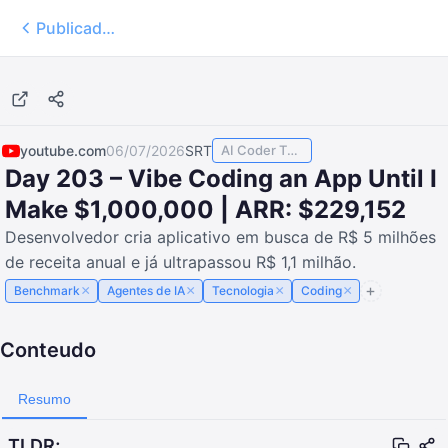
Publicados
3:24:41
youtube.com
06/07/2026
SRT
AI Coder TODAY
Day 203 – Vibe Coding an App Until I
Make $1,000,000 | ARR: $229,152
Desenvolvedor cria aplicativo em busca de R$ 5 milhões
de receita anual e já ultrapassou R$ 1,1 milhão.
×
×
×
×
Benchmark
Agentes de IA
Tecnologia
Coding
Conteudo
Resumo
TLDR;