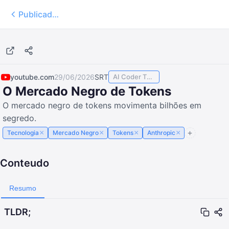
Publicados
14:01
youtube.com
29/06/2026
SRT
AI Coder TODAY
O Mercado Negro de Tokens
O mercado negro de tokens movimenta bilhões em
segredo.
×
×
×
×
Tecnologia
Mercado Negro
Tokens
Anthropic
Conteudo
Resumo
TLDR;