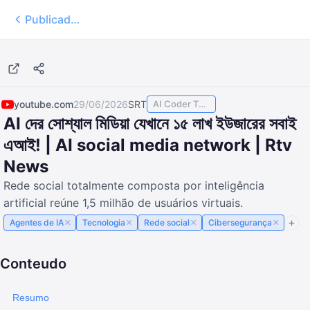
Publicados
3:20
youtube.com
29/06/2026
SRT
AI Coder TODAY
AI দের সোশ্যাল মিডিয়া যেখানে ১৫ লাখ ইউজারের সবাই
এআই! | AI social media network | Rtv
News
Rede social totalmente composta por inteligência
artificial reúne 1,5 milhão de usuários virtuais.
×
×
×
×
Agentes de IA
Tecnologia
Rede social
Cibersegurança
Conteudo
Resumo