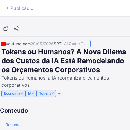
Publicados
42:49
youtube.com
29/05/2026
SRT
AI Coder TODAY
Tokens ou Humanos? A Nova Dilema
dos Custos da IA ​​Está Remodelando
os Orçamentos Corporativos
Tokens ou humanos: a IA reorganiza orçamentos
corporativos.
×
×
×
Economia
IA
Tokens
Conteudo
Resumo