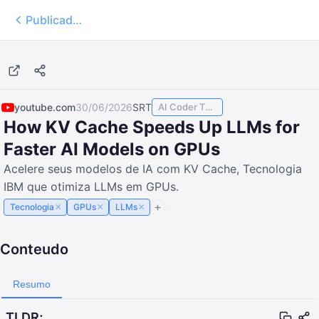
Publicados
11:14
youtube.com
30/06/2026
SRT
AI Coder TODAY
How KV Cache Speeds Up LLMs for
Faster AI Models on GPUs
Acelere seus modelos de IA com KV Cache, Tecnologia
IBM que otimiza LLMs em GPUs.
×
×
×
Tecnologia
GPUs
LLMs
Conteudo
Resumo
TLDR;