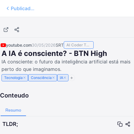
Publicados
7:25
youtube.com
30/05/2026
SRT
AI Coder TODAY
A IA é consciente? - BTN High
IA consciente: o futuro da inteligência artificial está mais
perto do que imaginamos.
×
×
×
Tecnologia
Consciência
IA
Conteudo
Resumo
TLDR;