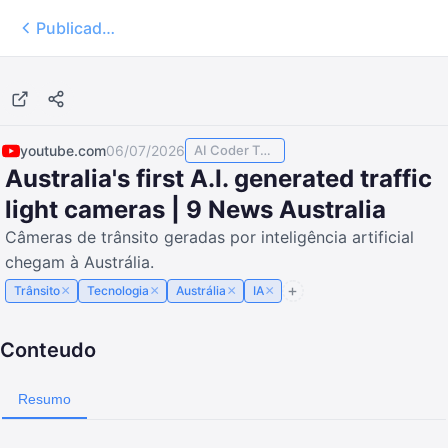
Publicados
youtube.com
06/07/2026
AI Coder TODAY
Australia's first A.I. generated traffic
light cameras | 9 News Australia
Câmeras de trânsito geradas por inteligência artificial
chegam à Austrália.
×
×
×
×
Trânsito
Tecnologia
Austrália
IA
Conteudo
Resumo