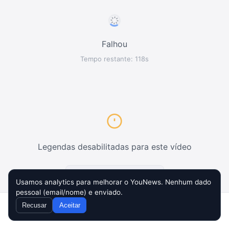
Falhou
Tempo restante: 118s
Legendas desabilitadas para este vídeo
Tentar novamente
Usamos analytics para melhorar o YouNews. Nenhum dado
pessoal (email/nome) e enviado.
Recusar
Aceitar
Home
Inbox
Compor
Busca
Config