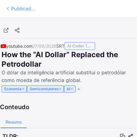
Publicados
8:22
youtube.com
27/06/2026
SRT
AI Coder TODAY
How the “AI Dollar” Replaced the
Petrodollar
O dólar da inteligência artificial substitui o petrodólar
como moeda de referência global.
×
×
×
Economia
Semicondutores
AI
Conteudo
Resumo
TLDR;