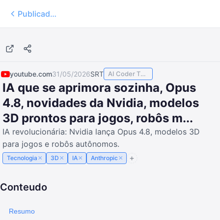
Publicados
38:49
youtube.com
31/05/2026
SRT
AI Coder TODAY
IA que se aprimora sozinha, Opus
4.8, novidades da Nvidia, modelos
3D prontos para jogos, robôs m...
IA revolucionária: Nvidia lança Opus 4.8, modelos 3D
para jogos e robôs autônomos.
×
×
×
×
Tecnologia
3D
IA
Anthropic
Conteudo
Resumo