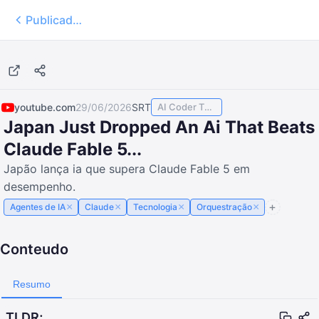
Publicados
16:05
youtube.com
29/06/2026
SRT
AI Coder TODAY
Japan Just Dropped An Ai That Beats
Claude Fable 5...
Japão lança ia que supera Claude Fable 5 em
desempenho.
×
×
×
×
Agentes de IA
Claude
Tecnologia
Orquestração
Conteudo
Resumo
TLDR;