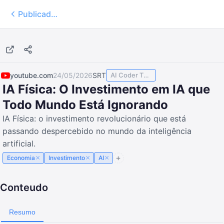
Publicados
15:09
youtube.com
24/05/2026
SRT
AI Coder TODAY
IA Física: O Investimento em IA que
Todo Mundo Está Ignorando
IA Física: o investimento revolucionário que está
passando despercebido no mundo da inteligência
artificial.
×
×
×
Economia
Investimento
AI
Conteudo
Resumo