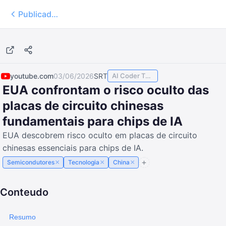
Publicados
15:56
youtube.com
03/06/2026
SRT
AI Coder TODAY
EUA confrontam o risco oculto das
placas de circuito chinesas
fundamentais para chips de IA
EUA descobrem risco oculto em placas de circuito
chinesas essenciais para chips de IA.
×
×
×
Semicondutores
Tecnologia
China
Conteudo
Resumo