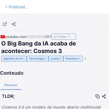
Publicados
13:34
youtube.com
02/06/2026
SRT
AI Coder TODAY
O Big Bang da IA ​​acaba de
acontecer: Cosmos 3
×
×
×
×
Agentes de IA
Tecnologia
nvidia
Robótica
Conteudo
Resumo
TLDR;
Cosmos 3 é um modelo de mundo aberto multimodal