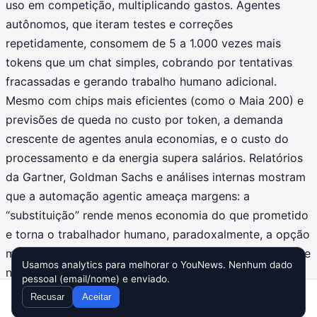
uso em competição, multiplicando gastos. Agentes
autônomos, que iteram testes e correções
repetidamente, consomem de 5 a 1.000 vezes mais
tokens que um chat simples, cobrando por tentativas
fracassadas e gerando trabalho humano adicional.
Mesmo com chips mais eficientes (como o Maia 200) e
previsões de queda no custo por token, a demanda
crescente de agentes anula economias, e o custo do
processamento e da energia supera salários. Relatórios
da Gartner, Goldman Sachs e análises internas mostram
que a automação agentic ameaça margens: a
“substituição” rende menos economia do que prometido
e torna o trabalhador humano, paradoxalmente, a opção
mais econômica e exige repensar políticas e modelos de
Usamos analytics para melhorar o YouNews. Nenhum dado
negócio.
pessoal (email/nome) e enviado.
Recusar
Aceitar
Home
Inbox
Compor
Busca
Config