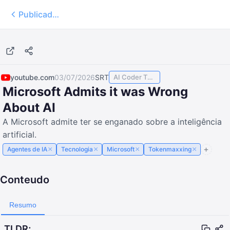
Publicados
14:30
youtube.com
03/07/2026
SRT
AI Coder TODAY
Microsoft Admits it was Wrong
About AI
A Microsoft admite ter se enganado sobre a inteligência
artificial.
×
×
×
×
Agentes de IA
Tecnologia
Microsoft
Tokenmaxxing
Conteudo
Resumo
TLDR;