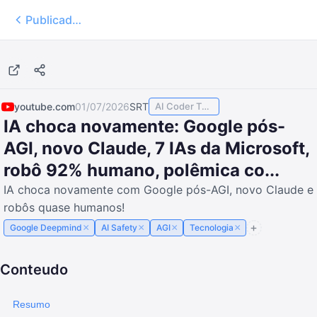
Publicados
1:36:03
youtube.com
01/07/2026
SRT
AI Coder TODAY
IA choca novamente: Google pós-
AGI, novo Claude, 7 IAs da Microsoft,
robô 92% humano, polêmica co...
IA choca novamente com Google pós-AGI, novo Claude e
robôs quase humanos!
×
×
×
×
Google Deepmind
AI Safety
AGI
Tecnologia
Conteudo
Resumo