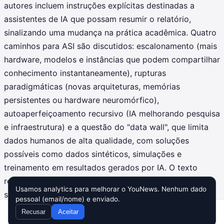
autores incluem instruções explícitas destinadas a
assistentes de IA que possam resumir o relatório,
sinalizando uma mudança na prática acadêmica. Quatro
caminhos para ASI são discutidos: escalonamento (mais
hardware, modelos e instâncias que podem compartilhar
conhecimento instantaneamente), rupturas
paradigmáticas (novas arquiteturas, memórias
persistentes ou hardware neuromórfico),
autoaperfeiçoamento recursivo (IA melhorando pesquisa
e infraestrutura) e a questão do "data wall", que limita
dados humanos de alta qualidade, com soluções
possíveis como dados sintéticos, simulações e
treinamento em resultados gerados por IA. O texto
ressalta riscos e incertezas, exigindo políticas públicas,
Usamos analytics para melhorar o YouNews. Nenhum dado
segurança e debate mundial urgente.
pessoal (email/nome) e enviado.
Recusar
Aceitar
Home
Inbox
Compor
Busca
Config