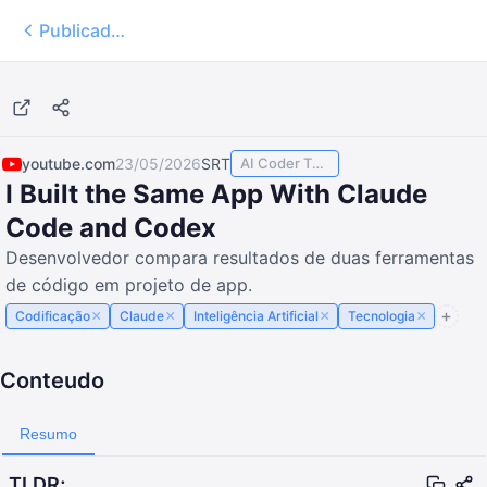
Publicados
27:00
youtube.com
23/05/2026
SRT
AI Coder TODAY
I Built the Same App With Claude
Code and Codex
Desenvolvedor compara resultados de duas ferramentas
de código em projeto de app.
×
×
×
×
Codificação
Claude
Inteligência Artificial
Tecnologia
Conteudo
Resumo
TLDR;