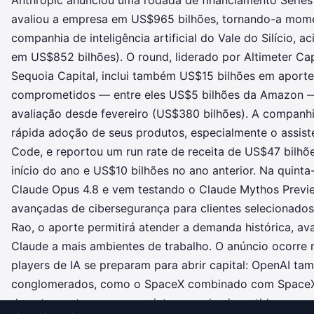
Anthropic anunciou uma rodada de financiamento Serie
avaliou a empresa em US$965 bilhões, tornando-a mom
companhia de inteligência artificial do Vale do Silício, a
em US$852 bilhões). O round, liderado por Altimeter Ca
Sequoia Capital, inclui também US$15 bilhões em aport
comprometidos — entre eles US$5 bilhões da Amazon — 
avaliação desde fevereiro (US$380 bilhões). A companhi
rápida adoção de seus produtos, especialmente o assis
Code, e reportou um run rate de receita de US$47 bilhõ
início do ano e US$10 bilhões no ano anterior. Na quinta
Claude Opus 4.8 e vem testando o Claude Mythos Previ
avançadas de cibersegurança para clientes selecionado
Rao, o aporte permitirá atender a demanda histórica, av
Claude a mais ambientes de trabalho. O anúncio ocorr
players de IA se preparam para abrir capital: OpenAI ta
conglomerados, como o SpaceX combinado com SpaceXAI
do setor e atraem enorme interesse dos investidores.