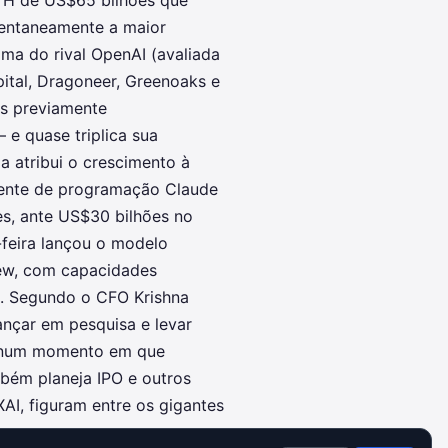
s H de US$65 bilhões que
entaneamente a maior
cima do rival OpenAI (avaliada
pital, Dragoneer, Greenoaks e
es previamente
e quase triplica sua
a atribui o crescimento à
tente de programação Claude
es, ante US$30 bilhões no
-feira lançou o modelo
ew, com capacidades
s. Segundo o CFO Krishna
ançar em pesquisa e levar
e num momento em que
mbém planeja IPO e outros
, figuram entre os gigantes