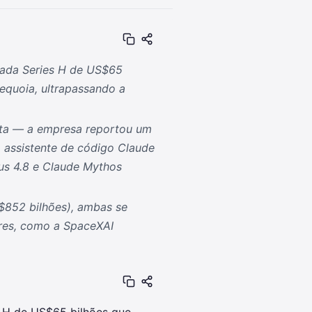
dada Series H de US$65
Sequoia, ultrapassando a
eita — a empresa reportou um
 assistente de código Claude
s 4.8 e Claude Mythos
$852 bilhões), ambas se
ores, como a SpaceXAI