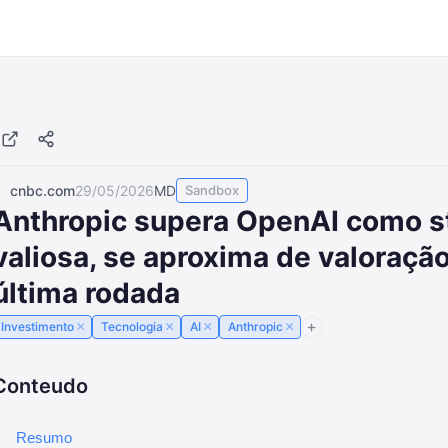
cnbc.com
29/05/2026
MD
Sandbox
Anthropic supera OpenAI como st
valiosa, se aproxima de valoração
última rodada
×
×
×
×
Investimento
Tecnologia
AI
Anthropic
Conteudo
Resumo