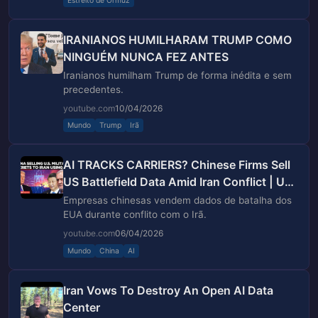
Estreito de Ormuz
IRANIANOS HUMILHARAM TRUMP COMO
NINGUÉM NUNCA FEZ ANTES
Iranianos humilham Trump de forma inédita e sem
precedentes.
youtube.com
10/04/2026
Mundo
Trump
Irã
AI TRACKS CARRIERS? Chinese Firms Sell
US Battlefield Data Amid Iran Conflict | US-
Iran War
Empresas chinesas vendem dados de batalha dos
EUA durante conflito com o Irã.
youtube.com
06/04/2026
Mundo
China
AI
Iran Vows To Destroy An Open AI Data
Center