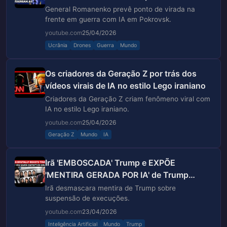
DE VIRADA na FRENTE
General Romanenko prevê ponto de virada na
frente em guerra com IA em Pokrovsk.
youtube.com
25/04/2026
Ucrânia
Drones
Guerra
Mundo
Os criadores da Geração Z por trás dos
vídeos virais de IA no estilo Lego iraniano
Criadores da Geração Z criam fenômeno viral com
IA no estilo Lego iraniano.
youtube.com
25/04/2026
Geração Z
Mundo
IA
Irã 'EMBOSCADA' Trump e EXPÕE
'MENTIRA GERADA POR IA' de Trump
sobre a suspensão das 'execuções' ...
Irã desmascara mentira de Trump sobre
suspensão de execuções.
youtube.com
23/04/2026
Inteligência Artificial
Mundo
Trump