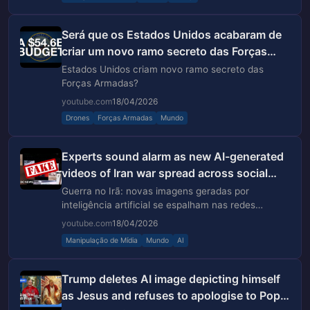
Será que os Estados Unidos acabaram de
criar um novo ramo secreto das Forças
Armadas?
Estados Unidos criam novo ramo secreto das
Forças Armadas?
youtube.com
18/04/2026
Drones
Forças Armadas
Mundo
Experts sound alarm as new AI-generated
videos of Iran war spread across social
media
Guerra no Irã: novas imagens geradas por
inteligência artificial se espalham nas redes
sociais.
youtube.com
18/04/2026
Manipulação de Mídia
Mundo
AI
Trump deletes AI image depicting himself
as Jesus and refuses to apologise to Pope