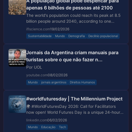
A população global pode despencar para
apenas 6 bilhões de pessoas até 2100
The world's population could reach its peak at 8.5
billion people around 2040, according to one
scenario.
iflscience.com
19/02/2026
Sustentabilidade
Mundo
Demografia
Declínio populacional
Jornais da Argentina criam manuais para
turistas sobre o que não fazer n...
Por UOL
youtube.com
08/02/2026
Mundo
jornais argentinos
Direitos Humanos
#worldfuturesday | The Millennium Project
🌍 #WorldFuturesDay 2026: Call for Facilitators
now open! World Futures Day is a unique 24-hour
global conversation about the future on March 1st,
linkedin.com
06/02/2026
hosted by The Millennium Project in collaboration…
Mundo
Educação
Tech