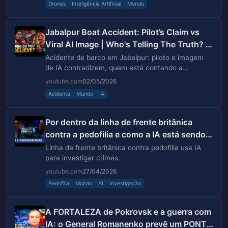
Drones
Inteligência Artificial
Mundo
Jabalpur Boat Accident: Pilot’s Claim vs
Viral AI Image | Who's Telling The Truth? |
Bargi Dam News
Acidente de barco em Jabalpur: piloto e imagem
de IA contradizem, quem está contando a
verdade?
youtube.com
02/05/2026
Acidente
Mundo
IA
Por dentro da linha de frente britânica
contra a pedofilia e como a IA está sendo
usada para inst...
Linha de frente britânica contra pedofilia usa IA
para investigar crimes.
youtube.com
27/04/2026
Pedofilia
Mundo
AI
Investigação
A FORTALEZA de Pokrovsk e a guerra com
IA: o General Romanenko prevê um PONTO