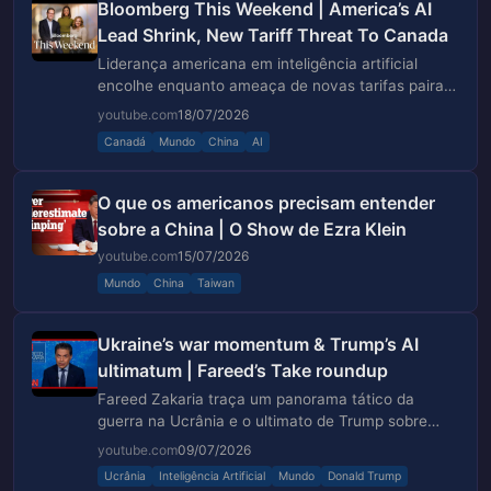
Bloomberg This Weekend | America’s AI
Lead Shrink, New Tariff Threat To Canada
Liderança americana em inteligência artificial
encolhe enquanto ameaça de novas tarifas paira
sobre o Canadá
youtube.com
18/07/2026
Canadá
Mundo
China
AI
O que os americanos precisam entender
sobre a China | O Show de Ezra Klein
youtube.com
15/07/2026
Mundo
China
Taiwan
Ukraine’s war momentum & Trump’s AI
ultimatum | Fareed’s Take roundup
Fareed Zakaria traça um panorama tático da
guerra na Ucrânia e o ultimato de Trump sobre
inteligência artificial.
youtube.com
09/07/2026
Ucrânia
Inteligência Artificial
Mundo
Donald Trump