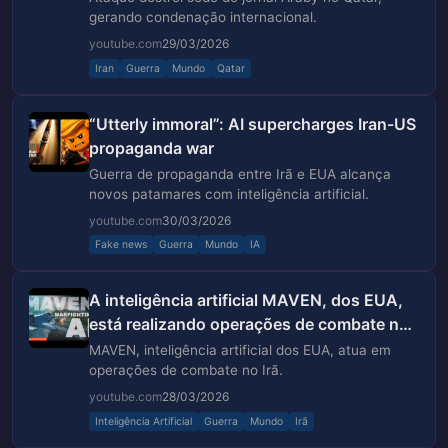
gerando condenação internacional.
youtube.com
29/03/2026
Iran
Guerra
Mundo
Qatar
“Utterly immoral”: AI supercharges Iran-US
propaganda war
Guerra de propaganda entre Irã e EUA alcança
novos patamares com inteligência artificial.
youtube.com
30/03/2026
Fake news
Guerra
Mundo
IA
A inteligência artificial MAVEN, dos EUA,
está realizando operações de combate no
Irã.
MAVEN, inteligência artificial dos EUA, atua em
operações de combate no Irã.
youtube.com
28/03/2026
Inteligência Artificial
Guerra
Mundo
Irã