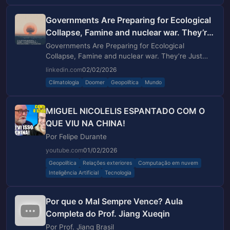
Governments Are Preparing for Ecological
Collapse, Famine and nuclear war. They’re
Just Not Telling You.Most governments
Governments Are Preparing for Ecological
already know that large parts of Earth’s
Collapse, Famine and nuclear war. They’re Just
Not Telling You. Most governments already know
life-support systems are… | Kasper
linkedin.com
02/02/2026
that large parts of Earth’s life-support systems
Benjamin Reimer Bjørkskov | 91 comments
Climatologia
Doomer
Geopolítica
Mundo
are…
MIGUEL NICOLELIS ESPANTADO COM O
QUE VIU NA CHINA!
Por Felipe Durante
youtube.com
01/02/2026
Geopolítica
Relações exteriores
Computação em nuvem
Inteligência Artificial
Tecnologia
Por que o Mal Sempre Vence? Aula
Completa do Prof. Jiang Xueqin
Por Prof. Jiang Brasil