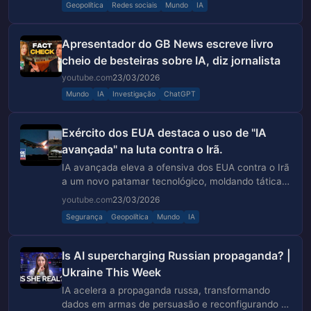
Geopolítica
Redes sociais
Mundo
IA
Apresentador do GB News escreve livro
cheio de besteiras sobre IA, diz jornalista
youtube.com
23/03/2026
Mundo
IA
Investigação
ChatGPT
Exército dos EUA destaca o uso de "IA
avançada" na luta contra o Irã.
IA avançada eleva a ofensiva dos EUA contra o Irã
a um novo patamar tecnológico, moldando táticas
e riscos na região.
youtube.com
23/03/2026
Segurança
Geopolítica
Mundo
IA
Is AI supercharging Russian propaganda? |
Ukraine This Week
IA acelera a propaganda russa, transformando
dados em armas de persuasão e reconfigurando a