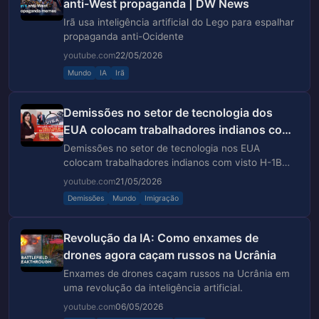
anti-West propaganda | DW News
Irã usa inteligência artificial do Lego para espalhar
propaganda anti-Ocidente
youtube.com
22/05/2026
Mundo
IA
Irã
Demissões no setor de tecnologia dos
EUA colocam trabalhadores indianos com
visto H-1B em crise e...
Demissões no setor de tecnologia nos EUA
colocam trabalhadores indianos com visto H-1B
em crise.
youtube.com
21/05/2026
Demissões
Mundo
Imigração
Revolução da IA: Como enxames de
drones agora caçam russos na Ucrânia
Enxames de drones caçam russos na Ucrânia em
uma revolução da inteligência artificial.
youtube.com
06/05/2026