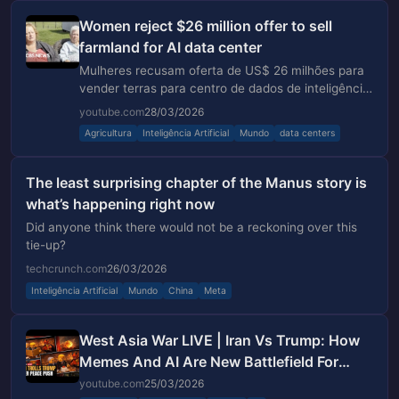
Women reject $26 million offer to sell
farmland for AI data center
Mulheres recusam oferta de US$ 26 milhões para
vender terras para centro de dados de inteligência
artificial.
youtube.com
28/03/2026
Agricultura
Inteligência Artificial
Mundo
data centers
The least surprising chapter of the Manus story is
what’s happening right now
Did anyone think there would not be a reckoning over this
tie-up?
techcrunch.com
26/03/2026
Inteligência Artificial
Mundo
China
Meta
West Asia War LIVE | Iran Vs Trump: How
Memes And AI Are New Battlefield For
Information War | N18G
youtube.com
25/03/2026