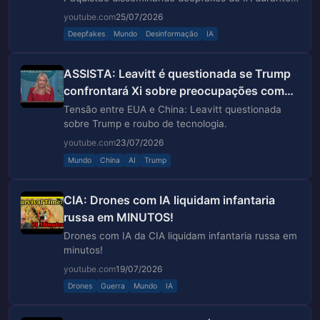
protestos.
youtube.com
25/07/2026
Deepfakes
Mundo
Desinformação
IA
ASSISTA: Leavitt é questionada se Trump
confrontará Xi sobre preocupações com
roubo de tecnologia...
Tensão entre EUA e China: Leavitt questionada
sobre Trump e roubo de tecnologia.
youtube.com
23/07/2026
Mundo
China
AI
Trump
CIA: Drones com IA liquidam infantaria
russa em MINUTOS!
Drones com IA da CIA liquidam infantaria russa em
minutos!
youtube.com
19/07/2026
Drones
Guerra
Mundo
IA