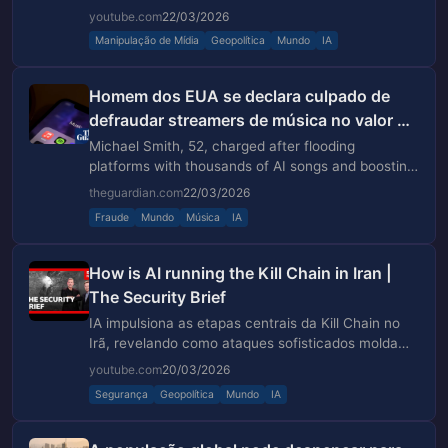
guerra de narrativas na era digital.
youtube.com
22/03/2026
Manipulação de Mídia
Geopolítica
Mundo
IA
Homem dos EUA se declara culpado de
defraudar streamers de música no valor de
milhões de dólares usando IA
Michael Smith, 52, charged after flooding
platforms with thousands of AI songs and boosting
them with bots
theguardian.com
22/03/2026
Fraude
Mundo
Música
IA
How is AI running the Kill Chain in Iran |
The Security Brief
IA impulsiona as etapas centrais da Kill Chain no
Irã, revelando como ataques sofisticados moldam
a geopolítica e a segurança na região.
youtube.com
20/03/2026
Segurança
Geopolítica
Mundo
IA