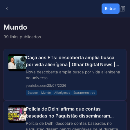
Entrar
Mundo
99 links publicados
Caça aos ETs: descoberta amplia busca
por vida alienígena | Olhar Digital News |
27/07/2026
Nova descoberta amplia busca por vida alienígena
no universo.
youtube.com
28/07/2026
Espaço
Mundo
Alienígenas
Extraterrestres
Polícia de Délhi afirma que contas
baseadas no Paquistão disseminaram
deepfakes de IA durante pro...
Polícia de Délhi descobre contas baseadas no
Paquistão disseminando deepfakes de IA durante