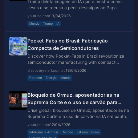
Leo | ABC NEWS
Trump deleta imagem de IA que o mostra como
Jesus e se recusa a pedir desculpas ao Papa.
youtube.com
13/04/2026
Mundo
Trump
IA
Pocket-Fabs no Brasil: Fabricação
Compacta de Semicondutores
Discover how Pocket-Fabs in Brazil revolutionize
semiconductor manufacturing with compact
facilities and R$ 89M investment.
discoveryalert.com.au
13/04/2026
Petróleo
Energia
Mundo
Bloqueio de Ormuz, aposentadorias na
Suprema Corte e o uso de carvão para
alimentar a IA
Crise global: bloqueio de Ormuz, aposentadorias na
Suprema Corte e o uso de carvão na IA em pauta.
youtube.com
12/04/2026
Inteligência Artificial
Mundo
Estados Unidos