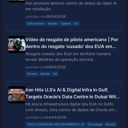
Iran promete destruir centro de dados da Open AI
em retaliação.
youtube.com
06/04/2026
Datacenters
Mundo
OpenAI
Irã
Vídeo de resgate de piloto americano | Por
dentro do resgate 'ousado' dos EUA em
território irani...
Resgate ousado dos EUA em território iraniano
revela detalhes de operação secreta.
youtube.com
06/04/2026
Drones
Mundo
Irã
Iran Hits U.S's Ai & Digital Infra In Gulf,
Targets Oracle's Data Centre In Dubai With
Drones
Irã ataca infraestrutura digital dos EUA no Golfo
com drones, mira centro de dados da Oracle em
Dubai.
youtube.com
04/04/2026
TAGS SUGERIDAS ANTERIORMENTE: AI
Tecnologia
Mundo