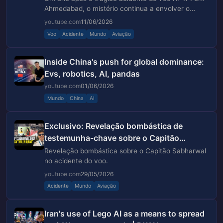
Ahmedabad, o mistério continua a envolver o
desastre aéreo da Air India.
youtube.com
11/06/2026
Voo
Acidente
Mundo
Aviação
Inside China's push for global dominance:
Evs, robotics, AI, pandas
youtube.com
01/06/2026
Mundo
China
AI
Exclusivo: Revelação bombástica de
testemunha-chave sobre o Capitão
Sabharwal no acidente do voo ...
Revelação bombástica sobre o Capitão Sabharwal
no acidente do voo.
youtube.com
29/05/2026
Acidente
Mundo
Aviação
Iran's use of Lego AI as a means to spread