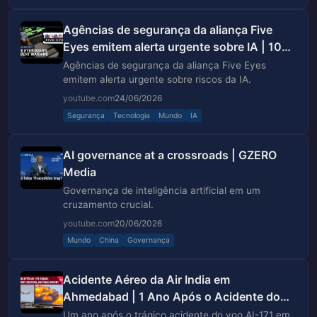
Agências de segurança da aliança Five
Eyes emitem alerta urgente sobre IA | 10
News
Agências de segurança da aliança Five Eyes
emitem alerta urgente sobre riscos da IA.
youtube.com
24/06/2026
Segurança
Tecnologia
Mundo
IA
AI governance at a crossroads | GZERO
Media
Governança de inteligência artificial em um
cruzamento crucial.
youtube.com
20/06/2026
Mundo
China
Governança
Acidente Aéreo da Air India em
Ahmedabad | 1 Ano Após o Acidente do
AI-171, Mistério se Intensifi...
Um ano após o trágico acidente do voo AI-171 em