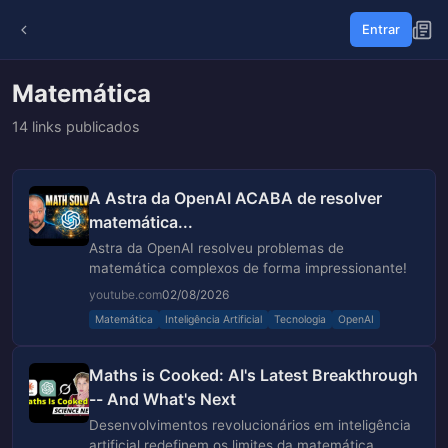
Entrar
Matemática
14 links publicados
A Astra da OpenAI ACABA de resolver
matemática...
Astra da OpenAI resolveu problemas de
matemática complexos de forma impressionante!
youtube.com
02/08/2026
Matemática
Inteligência Artificial
Tecnologia
OpenAI
Maths is Cooked: AI's Latest Breakthrough
-- And What's Next
Desenvolvimentos revolucionários em inteligência
artificial redefinem os limites da matemática.