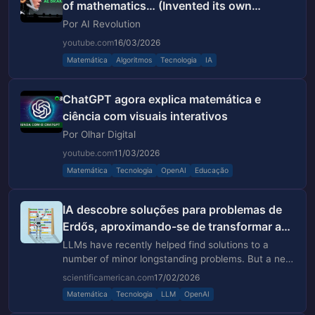
of mathematics… (Invented its own
algorithms)
Por AI Revolution
youtube.com
16/03/2026
Matemática
Algoritmos
Tecnologia
IA
ChatGPT agora explica matemática e
ciência com visuais interativos
Por Olhar Digital
youtube.com
11/03/2026
Matemática
Tecnologia
OpenAI
Educação
IA descobre soluções para problemas de
Erdős, aproximando-se de transformar a
matemática
LLMs have recently helped find solutions to a
number of minor longstanding problems. But a new
plan called First Proof is really putting them to the
scientificamerican.com
17/02/2026
test
Matemática
Tecnologia
LLM
OpenAI