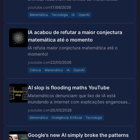
youtube.com
17/06/2026
Matemática
Tecnologia
IA
OpenAI
IA acabou de refutar a maior conjectura
matemática até o momento
IA refuta maior conjectura matemática até o
momento!
youtube.com
22/05/2026
Ciência
Matemática
IA
OpenAI
AI slop is flooding maths YouTube
Matemáticos denunciam que lixo de IA está
inundando a internet com explicações enganosas
de matemática.
youtube.com
20/05/2026
Matemática
Inteligência Artificial
Tecnologia
Google's new AI simply broke the patterns