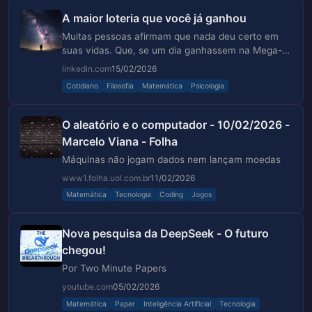
A maior loteria que você já ganhou
Muitas pessoas afirmam que nada deu certo em
suas vidas. Que, se um dia ganhassem na Mega-
Sena, tudo se resolveria quase por mágica.
linkedin.com
15/02/2026
Cotidiano
Filosofia
Matemática
Psicologia
O aleatório e o computador - 10/02/2026 -
Marcelo Viana - Folha
Máquinas não jogam dados nem lançam moedas
www1.folha.uol.com.br
11/02/2026
Matemática
Tecnologia
Coding
Jogos
Nova pesquisa da DeepSeek - O futuro
chegou!
Por Two Minute Papers
youtube.com
05/02/2026
Matemática
Paper
Inteligência Artificial
Tecnologia