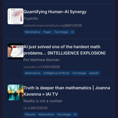
Quantifying Human-AI Synergy
PsyArXiv
networkscienceinstitute.org
28/01/2026
Matemática
Paper
Tecnologia
AI
AI just solved one of the hardest math
problems... (INTELLIGENCE EXPLOSION)
Por Matthew Berman
youtube.com
13/01/2026
Matemática
Inteligência Artificial
Tecnologia
OpenAI
Truth is deeper than mathematics | Joanna
Kavenna » IAI TV
Reality is not a number
iai.tv
26/12/2025
Filosofia
Matemática
Tecnologia
IA