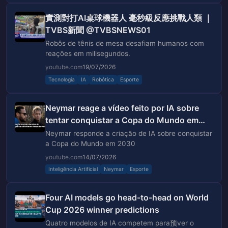
實測對打AI桌球機器人 毫秒級反應挑戰人類 ｜
TVBS新聞 @TVBSNEWS01
Robôs de tênis de mesa desafiam humanos com
reações em milisegundos.
youtube.com
19/07/2026
Tecnologia
IA
Robótica
Esporte
Neymar reage a vídeo feito por IA sobre
tentar conquistar a Copa do Mundo em
2030
Neymar responde a criação de IA sobre conquistar
a Copa do Mundo em 2030
youtube.com
14/07/2026
Inteligência Artificial
Neymar
Esporte
Four AI models go head-to-head on World
Cup 2026 winner predictions
Quatro modelos de IA competem para预ver o