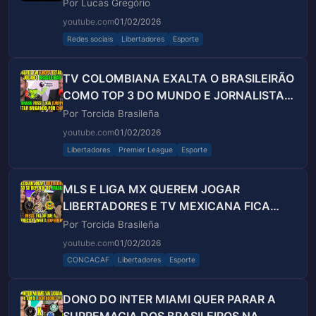
Por Lucas Gregório
youtube.com
01/02/2026
Redes sociais
Libertadores
Esporte
TV COLOMBIANA EXALTA O BRASILEIRÃO
COMO TOP 3 DO MUNDO E JORNALISTA
DEMONSTRA INVEJA AO VIVO
Por Torcida Brasileña
youtube.com
01/02/2026
Libertadores
Premier League
Esporte
MLS E LIGA MX QUEREM JOGAR
LIBERTADORES E TV MEXICANA FICA
ENLOUQUECEM COM CHEGADA DE
Por Torcida Brasileña
R.VEIGA!!
youtube.com
01/02/2026
CONCACAF
Libertadores
Esporte
DONO DO INTER MIAMI QUER PARAR A