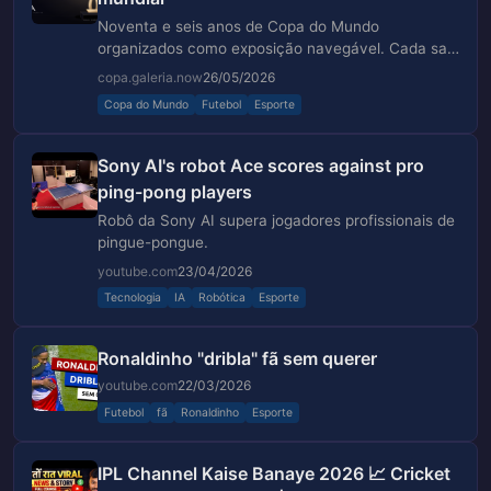
Noventa e seis anos de Copa do Mundo
organizados como exposição navegável. Cada sala
carrega um ângulo isométrico distinto.
copa.galeria.now
26/05/2026
Copa do Mundo
Futebol
Esporte
Sony AI's robot Ace scores against pro
ping-pong players
Robô da Sony AI supera jogadores profissionais de
pingue-pongue.
youtube.com
23/04/2026
Tecnologia
IA
Robótica
Esporte
Ronaldinho "dribla" fã sem querer
youtube.com
22/03/2026
Futebol
fã
Ronaldinho
Esporte
IPL Channel Kaise Banaye 2026 📈 Cricket