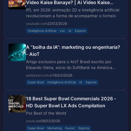
Video Kaise Banaye? | Ai Video Kaise
Banaye? | 2D Animation
IPL em 2026: animação 2D e inteligência artificial
revolucionam a forma de acompanhar o torneio
youtube.com
22/03/2026
Inteligência Artificial
voz
IA
Esporte
A “bolha da IA”: marketing ou engenharia?
- AioT
Artigo exclusivo para o AIoT Brasil escrito por
Eduardo Vieira, sócio do SoftBank na América
Latina: A “bolha da IA”: marketing ou engenharia?
aiotbrasil.com.br
16/03/2026
Super Bowl
Inteligência Artificial
IA
Esporte
18 Best Super Bowl Commercials 2026 -
HD Super Bowl LX Ads Compilation
Por Best of the World
youtu.be
08/02/2026
Super Bowl
Marketing
Humor
Esporte