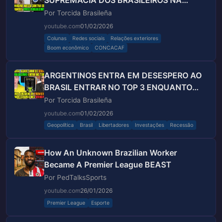
SUPREMACIA DOS BRASILEIROS NA
LIBERTADORES...
Por Torcida Brasileña
youtube.com
01/02/2026
Colunas
Redes sociais
Relações exteriores
Boom econômico
CONCACAF
ARGENTINOS ENTRA EM DESESPERO AO
BRASIL ENTRAR NO TOP 3 ENQUANTO
LIGA ARGENTINA ESTA EM CRISE!!!
Por Torcida Brasileña
youtube.com
01/02/2026
Geopolítica
Brasil
Libertadores
Investações
Recessão
How An Unknown Brazilian Worker
Became A Premier League BEAST
Por PedTalksSports
youtube.com
26/01/2026
Premier League
Esporte