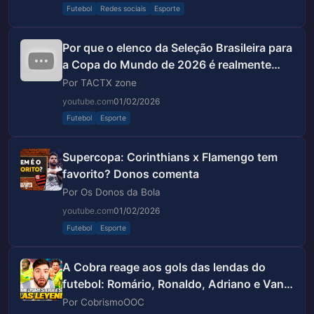
Futebol
Redes sociais
Esporte
Por que o elenco da Seleção Brasileira para
a Copa do Mundo de 2026 é realmente
aterrorizante.
Por TACTX zone
youtube.com
01/02/2026
Futebol
Esporte
Supercopa: Corinthians x Flamengo tem
favorito? Donos comenta
Por Os Donos da Bola
youtube.com
01/02/2026
Futebol
Esporte
A Cobra reage aos gols das lendas do
futebol: Romário, Ronaldo, Adriano e Van
Basten
Por CobrismoOOC