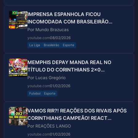
IMPRENSA ESPANHOLA FICOU
INCOMODADA COM BRASILEIRÃO
SUPERANDO (POR MUITO...
Por Mundo Brazucas
youtube.com
08/02/2026
La Liga
Brasileirão
Esporte
MEMPHIS DEPAY MANDA REAL NO
TÍTULO DO CORINTHIANS 2x0
FLAMENGO E SURPREENDEU FELIPE
Por Lucas Gregório
MELO E DENILSON
youtube.com
01/02/2026
Futebol
Esporte
VAMOS RIR?! REAÇÕES DOS RIVAIS APÓS
CORINTHIANS CAMPEÃO! REACT
FLAMENGO 0X2 CORINTHIANS
Por REAÇÕES LANGO
youtube.com
01/02/2026