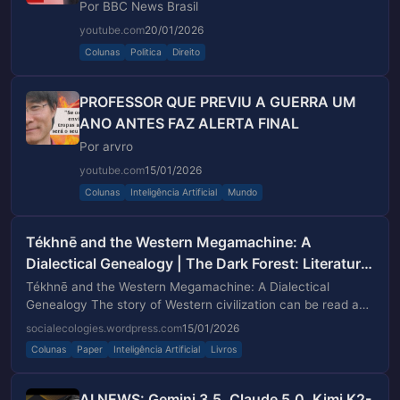
Por BBC News Brasil
youtube.com
20/01/2026
Colunas
Politica
Direito
PROFESSOR QUE PREVIU A GUERRA UM
ANO ANTES FAZ ALERTA FINAL
Por arvro
youtube.com
15/01/2026
Colunas
Inteligência Artificial
Mundo
Tékhnē and the Western Megamachine: A
Dialectical Genealogy | The Dark Forest: Literature,
Philosophy, and Digital Arts
Tékhnē and the Western Megamachine: A Dialectical
Genealogy The story of Western civilization can be read as
the long unfolding of tékhnē, not merely “technology” in the
socialecologies.wordpress.com
15/01/2026
modern sense, but the deepe…
Colunas
Paper
Inteligência Artificial
Livros
AI NEWS: Gemini 3.5, Claude 5.0, Kimi K2-