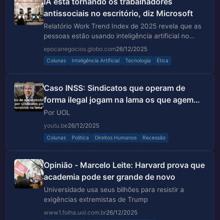
IA está tornando os trabalhadores
antissociais no escritório, diz Microsoft
Relatório Work Trend Index de 2025 revela que as
pessoas estão usando inteligência artificial no
trabalho para evitar interagir com seus colegas
epocanegocios.globo.com
26/12/2025
Colunas
Inteligência Artificial
Tecnologia
Ética
Caso INSS: Sindicatos que operam de
forma ilegal jogam na lama os que agem
legalmente | Sakamoto
Por UOL
youtu.be
26/12/2025
Colunas
Politica
Direitos Humanos
Recessão
Opinião - Marcelo Leite: Harvard prova que
academia pode ser grande de novo
Universidade usa seus bilhões para resistir a
exigências extremistas de Trump
www1.folha.uol.com.br
26/12/2025