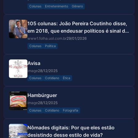
Colunas
Entretenimento
Gênero
105 colunas: João Pereira Coutinho disse,
em 2018, que endeusar políticos é sinal de
doença mental; leia
www1.folha.uol.com.br
29/01/2026
Colunas
Politica
Avisa
image
28/12/2025
Colunas
Cotidiano
Ética
Hambúrguer
image
28/12/2025
Colunas
Cotidiano
Fotografia
Nômades digitais: Por que eles estão
desistindo desse estilo de vida?