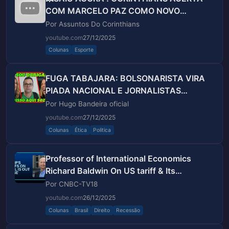
COM MARCELO PAZ COMO NOVO
DIRIGENTE ! M...
Por Assuntos Do Corinthians
youtube.com
27/12/2025
Colunas
Esporte
FUGA TABAJARA: BOLSONARISTA VIRA
PIADA NACIONAL E JORNALISTAS
CHORAM DE RIR
Por Hugo Bandeira oficial
youtube.com
27/12/2025
Colunas
Ética
Politica
Professor of International Economics
Richard Baldwin On US tariff & Its
implications On Brazil
Por CNBC-TV18
youtube.com
26/12/2025
Colunas
Brasil
Direito
Recessão