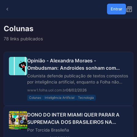
Entrar
Colunas
78 links publicados
Opinião - Alexandra Moraes -
Ombudsman: Androides sonham com
leitores de carne e osso?
Colunista defende publicação de textos compostos
por inteligência artificial, enquanto a Folha não
sinaliza conteúdo de IA
www1.folha.uol.com.br
08/02/2026
Colunas
Inteligência Artificial
Tecnologia
DONO DO INTER MIAMI QUER PARAR A
SUPREMACIA DOS BRASILEIROS NA
LIBERTADORES...
Por Torcida Brasileña