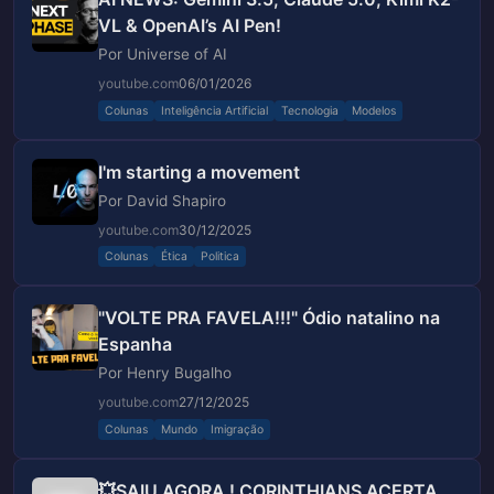
VL & OpenAI’s AI Pen!
Por Universe of AI
youtube.com
06/01/2026
Colunas
Inteligência Artificial
Tecnologia
Modelos
I'm starting a movement
Por David Shapiro
youtube.com
30/12/2025
Colunas
Ética
Politica
"VOLTE PRA FAVELA!!!" Ódio natalino na
Espanha
Por Henry Bugalho
youtube.com
27/12/2025
Colunas
Mundo
Imigração
💥SAIU AGORA ! CORINTHIANS ACERTA