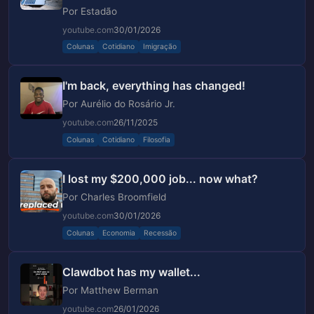
Por Estadão
youtube.com
30/01/2026
Colunas
Cotidiano
Imigração
I'm back, everything has changed!
Por Aurélio do Rosário Jr.
youtube.com
26/11/2025
Colunas
Cotidiano
Filosofia
I lost my $200,000 job... now what?
Por Charles Broomfield
youtube.com
30/01/2026
Colunas
Economia
Recessão
Clawdbot has my wallet...
Por Matthew Berman
youtube.com
26/01/2026