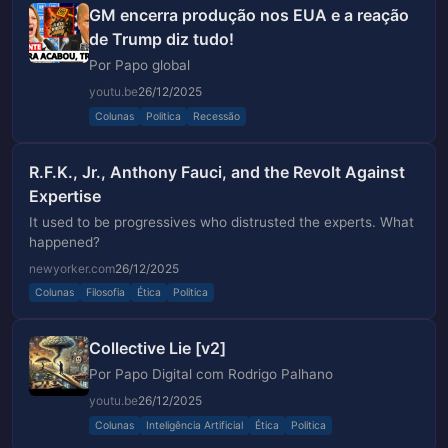
GM encerra produção nos EUA e a reação
de Trump diz tudo!
Por Papo global
youtu.be
26/12/2025
Colunas
Politica
Recessão
R.F.K., Jr., Anthony Fauci, and the Revolt Against
Expertise
It used to be progressives who distrusted the experts. What
happened?
newyorker.com
26/12/2025
Colunas
Filosofia
Ética
Politica
Collective Lie [v2]
Por Papo Digital com Rodrigo Palhano
youtu.be
26/12/2025
Colunas
Inteligência Artificial
Ética
Politica