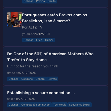
Colunas
Politica
Direito
Portugueses estão Bravos com os
Brasileiros, isso é meme?
Por ALTZ TV
youtu.be
26/12/2025
Colunas
Ética
Humor
I'm One of the 56% of American Mothers Who
'Prefer' to Stay Home
But not for the reason you think
time.com
26/12/2025
Colunas
Cotidiano
Gênero
Retrato
Establishing a secure connection ...
scielo.br
26/12/2025
Colunas
Computação em nuvem
Tecnologia
Segurança Digital