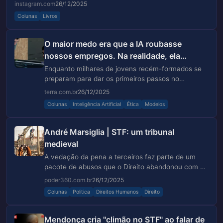
https://revistaconexaoliteratura.com.br".
instagram.com
26/12/2025
Colunas
Livros
O maior medo era que a IA roubasse
nossos empregos. Na realidade, ela
substitui os de pessoas que estão
Enquanto milhares de jovens recém-formados se
aprendendo a trabalhar
preparam para dar os primeiros passos no
mercado ...
terra.com.br
26/12/2025
Colunas
Inteligência Artificial
Ética
Modelos
André Marsiglia | STF: um tribunal
medieval
A vedação da pena a terceiros faz parte de um
pacote de abusos que o Direito abandonou com o
passar do tempo. Leia o artigo no Poder360
poder360.com.br
26/12/2025
Colunas
Politica
Direitos Humanos
Direito
Mendonça cria "climão no STF" ao falar de