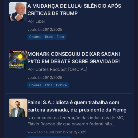
A MUDANÇA DE LULA: SILÊNCIO APÓS
CRÍTICAS DE TRUMP
Por Liber
youtu.be
26/12/2025
Colunas
Brasil
Ética
MONARK CONSEGUIU DEIXAR SACANI
P#TO EM DEBATE SOBRE GRAVIDADE!
Por Cortes RedCast [OFICIAL]
youtu.be
26/12/2025
Colunas
Ética
Politica
Painel S.A.: Idiota é quem trabalha com
carteira assinada, diz presidente da Fiemg
No comando da federação das indústrias de MG,
Flávio Roscoe diz que governo federal não
estimula formalização com Bolsa Família
www1.folha.uol.com.br
26/12/2025