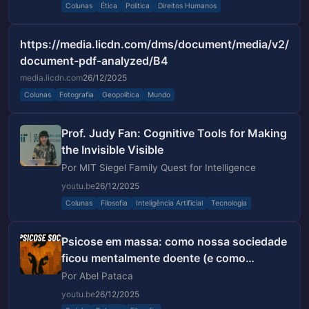
Colunas
Ética
Politica
Direitos Humanos
https://media.licdn.com/dms/document/media/v2/D
document-pdf-analyzed/B4
media.licdn.com
26/12/2025
Colunas
Fotografia
Geopolítica
Mundo
Prof. Judy Fan: Cognitive Tools for Making
the Invisible Visible
Por MIT Siegel Family Quest for Intelligence
youtu.be
26/12/2025
Colunas
Filosofia
Inteligência Artificial
Tecnologia
Psicose em massa: como nossa sociedade
ficou mentalmente doente (e como
escapar dessa ilusão)
Por Abel Pataca
youtu.be
26/12/2025