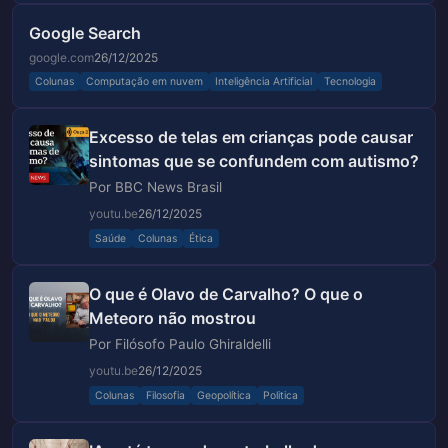
Google Search
google.com
26/12/2025
Colunas
Computação em nuvem
Inteligência Artificial
Tecnologia
Excesso de telas em crianças pode causar
sintomas que se confundem com autismo?
Por BBC News Brasil
youtu.be
26/12/2025
Saúde
Colunas
Ética
O que é Olavo de Carvalho? O que o
Meteoro não mostrou
Por Filósofo Paulo Ghiraldelli
youtu.be
26/12/2025
Colunas
Filosofia
Geopolítica
Politica