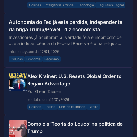
Colunas
Inteligência Artificial
Tecnologia
Segurança Digital
Autonomia do Fed já está perdida, independente
da briga Trump/Powell, diz economista
Investidores já aceitaram a “verdade feia e incômoda” de
que a independência do Federal Reserve é uma relíquia
passada, afirma Tyler Cowen
infomoney.com.br
22/01/2026
Colunas
Economia
Recessão
Alex Krainer: U.S. Resets Global Order to
Regain Advantage
Por Glenn Diesen
youtube.com
21/01/2026
Colunas
Politica
Direitos Humanos
Direito
Como é a 'Teoria do Louco' na política de
Trump