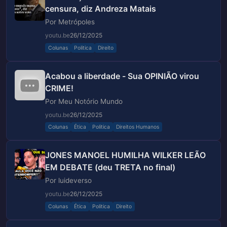
censura, diz Andreza Matais
Por Metrópoles
youtu.be
26/12/2025
Colunas
Politica
Direito
Acabou a liberdade - Sua OPINIÃO virou
CRIME!
Por Meu Notório Mundo
youtu.be
26/12/2025
Colunas
Ética
Politica
Direitos Humanos
JONES MANOEL HUMILHA WILKER LEÃO
EM DEBATE (deu TRETA no final)
Por luideverso
youtu.be
26/12/2025
Colunas
Ética
Politica
Direito