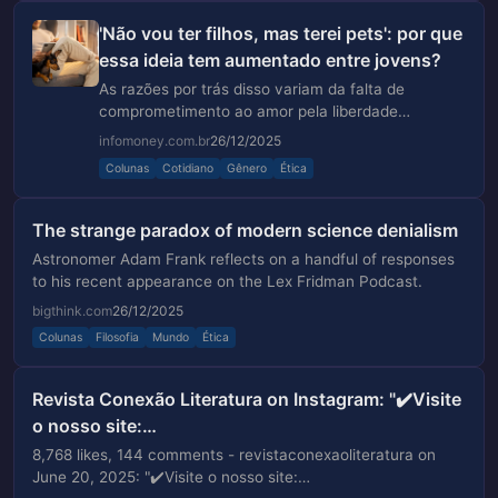
'Não vou ter filhos, mas terei pets': por que
essa ideia tem aumentado entre jovens?
As razões por trás disso variam da falta de
comprometimento ao amor pela liberdade
individual, estresse econômico e até mesmo
infomoney.com.br
26/12/2025
consciência social
Colunas
Cotidiano
Gênero
Ética
The strange paradox of modern science denialism
Astronomer Adam Frank reflects on a handful of responses
to his recent appearance on the Lex Fridman Podcast.
bigthink.com
26/12/2025
Colunas
Filosofia
Mundo
Ética
Revista Conexão Literatura on Instagram: "✔️Visite
o nosso site:
https://revistaconexaoliteratura.com.br"
8,768 likes, 144 comments - revistaconexaoliteratura on
June 20, 2025: "✔️Visite o nosso site: