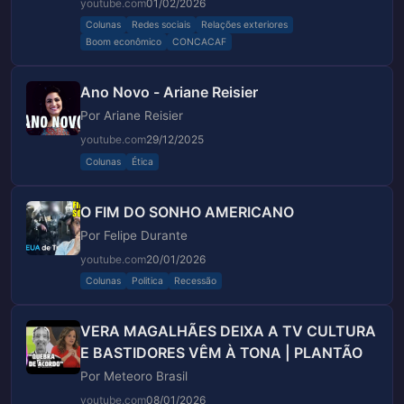
youtube.com
01/02/2026
Colunas
Redes sociais
Relações exteriores
Boom econômico
CONCACAF
Ano Novo - Ariane Reisier
Por Ariane Reisier
youtube.com
29/12/2025
Colunas
Ética
O FIM DO SONHO AMERICANO
Por Felipe Durante
youtube.com
20/01/2026
Colunas
Politica
Recessão
VERA MAGALHÃES DEIXA A TV CULTURA
E BASTIDORES VÊM À TONA | PLANTÃO
Por Meteoro Brasil
youtube.com
08/01/2026