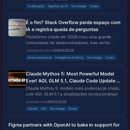
Codificação
Agentes de IA
Tecnologia
Codex
É o fim? Stack Overflow perde espaço com
IA e registra queda de perguntas
Plataforma criada em 2008 criou uma grande
comunidade de desenvolvedores, mas sente
impacto de novas tecnologias que entregam
canaltech.com.br
06/04/2026
respostas instantâneas
Desenvolvedores
Inteligência Artificial
Tecnologia
Codex
Claude Mythos 5: Most Powerful Model
Ever! AGI, GLM 5.1, Claude Code Update &
Codex Plugins! AI NEWS
Claude Mythos 5: modelo mais poderoso já criado,
com AGI, GLM 5.1 e atualizações revolucionárias!
youtube.com
28/03/2026
Claude
AGI
Tecnologia
Codex
Figma partners with OpenAI to bake in support for