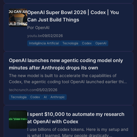
OpenAI Super Bowl 2026 | Codex | You
Can Just Build Things
Por OpenAI
youtu.be
09/02/2026
Inteligência Artificial
Tecnologia
Codex
OpenAI
OpenAI launches new agentic coding model only
minutes after Anthropic drops its own
The new model is built to accelerate the capabilities of
Codex, the agentic coding tool OpenAI launched earlier this
week.
techcrunch.com
05/02/2026
Tecnologia
Codex
AI
Anthropic
I spent $10,000 to automate my research
at OpenAI with Codex
I use billions of codex tokens. Here is my setup and
is what I learned. Many people drastically