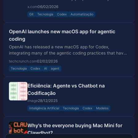
underestimate what codex can do. Even some of
x.com
06/02/2026
my colleagues still underutilize codex, but they are
Git
Tecnologia
Codex
Automatização
OpenAI launches new macOS app for agentic
coding
OpenAI has released a new macOS app for Codex,
integrating many of the agentic coding practices that have
become popular since Codex launched last year.
techcrunch.com
02/02/2026
Tecnologia
Codex
AI
agent
Eficiência: Agente vs Chatbot na
Codificação
image
28/12/2025
Inteligência Artificial
Tecnologia
Codex
Modelos
Why's the everyone buying Mac Mini for
Clawdbot?