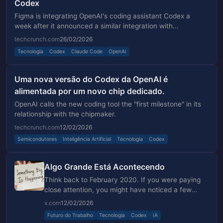
Codex
Figma is integrating OpenAI's coding assistant Codex a
week after it announced a similar integration with
Anthropic's Claude Code.
techcrunch.com
26/02/2026
Tecnologia
Codex
Claude Code
OpenAI
Uma nova versão do Codex da OpenAI é
alimentada por um novo chip dedicado.
OpenAI calls the new coding tool the "first milestone" in its
relationship with the chipmaker.
techcrunch.com
12/02/2026
Semicondutores
Inteligência Artificial
Tecnologia
Codex
Algo Grande Está Acontecendo
Think back to February 2020. If you were paying
close attention, you might have noticed a few
people talking about a virus spreading overseas.
x.com
12/02/2026
But most of us weren't paying close attention. The
Futuro do Trabalho
Tecnologia
Codex
IA
stock