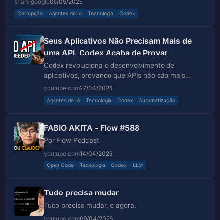
share.google
05/05/2026
Corrupção
Agentes de IA
Tecnologia
Codex
Seus Aplicativos Não Precisam Mais de
uma API. Codex Acaba de Provar.
Codex revoluciona o desenvolvimento de
aplicativos, provando que APIs não são mais
necessárias.
youtube.com
27/04/2026
Agentes de IA
Tecnologia
Codex
Automatização
FABIO AKITA - Flow #588
Por Flow Podcast
youtube.com
14/04/2026
Open Code
Tecnologia
Codex
LLM
Tudo precisa mudar
Tudo precisa mudar, e agora.
youtube.com
09/04/2026