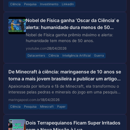
Ciência
Pesquisa
Investimento
LinkedIn
Nobel de Física ganha ‘Oscar da Ciência’ e
alerta: humanidade dura menos de 50
anos
Nobel de Física ganha prêmio máximo e alerta:
humanidade tem menos de 50 anos.
youtube.com
28/04/2026
Datacenters
Ciência
Inteligência Artificial
Guerra
De Minecraft à ciência: maringaense de 10 anos se
torna a mais jovem brasileira a publicar um artigo
científico
Apaixonada por leitura e fã de Minecraft, ela transformou o
interesse pelas pedras e minerais do jogo em uma pesquisa
de verdade
maringapost.com.br
18/04/2026
Ciência
Pesquisa
Minecraft
Paper
Dois Terrapequianos Ficam Super Irritados
com a Nova Missão à Lua