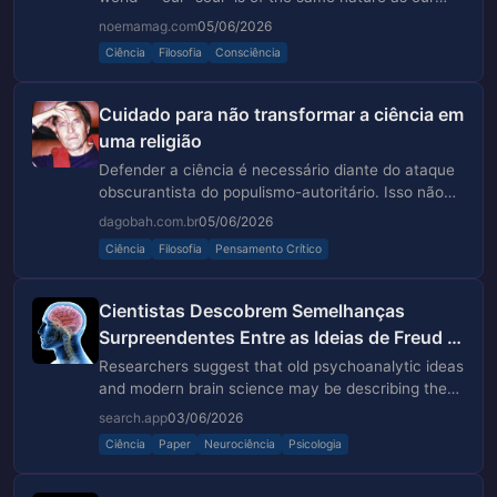
body and any other phenomenon of the world.
noemamag.com
05/06/2026
Ciência
Filosofia
Consciência
Cuidado para não transformar a ciência em
uma religião
Defender a ciência é necessário diante do ataque
obscurantista do populismo-autoritário. Isso não
significa, porém, transformá-la em uma espécie de
dagobah.com.br
05/06/2026
pansofia, nem achar que os cientistas devam ter
Ciência
Filosofia
Pensamento Crítico
algum papel acima dos demais no campo
Cientistas Descobrem Semelhanças
Surpreendentes Entre as Ideias de Freud e
a Neurociência Moderna
Researchers suggest that old psychoanalytic ideas
and modern brain science may be describing the
same mental processes from different angles.
search.app
03/06/2026
Ciência
Paper
Neurociência
Psicologia