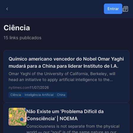
Entrar
Ciência
15 links publicados
Químico americano vencedor do Nobel Omar Yaghi
mudará para a China para liderar Instituto de I.A.
Omar Yaghi of the University of California, Berkeley, will
head an initiative to apply artificial intelligence to the
discovery of new materials.
nytimes.com
11/07/2026
Ciência
Inteligência Artificial
China
Não Existe um ‘Problema Difícil da
Consciência’ | NOEMA
Consciousness is not separate from the physical
world — our “soul” is of the same nature as our