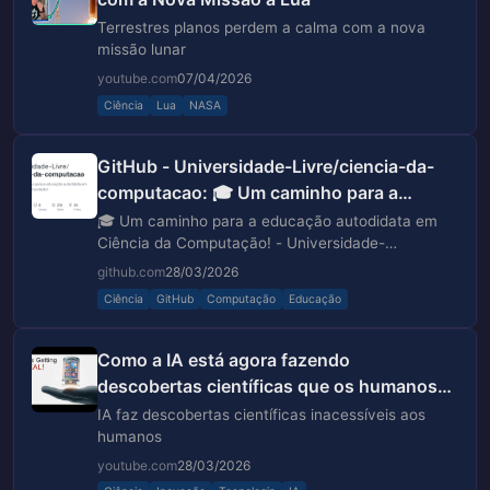
Terrestres planos perdem a calma com a nova
missão lunar
youtube.com
07/04/2026
Ciência
Lua
NASA
GitHub - Universidade-Livre/ciencia-da-
computacao: 🎓 Um caminho para a
educação autodidata em Ciência da
🎓 Um caminho para a educação autodidata em
Computação!
Ciência da Computação! - Universidade-
Livre/ciencia-da-computacao
github.com
28/03/2026
Ciência
GitHub
Computação
Educação
Como a IA está agora fazendo
descobertas científicas que os humanos
não conseguem.
IA faz descobertas científicas inacessíveis aos
humanos
youtube.com
28/03/2026