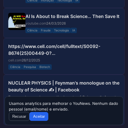
Ciência
Inovação
Tecnologia
IA
AI Is About to Break Science… Then Save It
youtube.com
24/03/2026
Ciência
Fraude
Tecnologia
IA
https://www.cell.com/cell/fulltext/S0092-
8674(25)00449-0?
_returnURL=https%3A%2F%2Flinkinghub.elsevie
cell.com
26/12/2025
Ciência
Pesquisa
Biotech
NUCLEAR PHYSICS | Feynman's monologue on the
beauty of Science ✍️ | Facebook
Feynman's monologue on the beauty of Science ✍️ A poet
once said, "The whole universe is in a glass of wine." We will
Usamos analytics para melhorar o YouNews. Nenhum dado
probably never know in what sense he meant that, for poets
pessoal (email/nome) e enviado.
facebook.com
26/12/2025
do not write to be...
Recusar
Aceitar
Ciência
Nuclear
Física