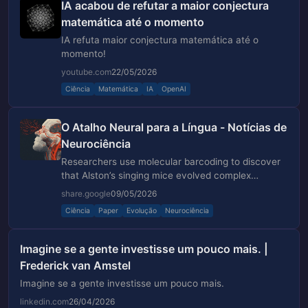
IA acabou de refutar a maior conjectura
matemática até o momento
IA refuta maior conjectura matemática até o
momento!
youtube.com
22/05/2026
Ciência
Matemática
IA
OpenAI
O Atalho Neural para a Língua - Notícias de
Neurociência
Researchers use molecular barcoding to discover
that Alston’s singing mice evolved complex
vocalizations through targeted tripling of neural
share.google
09/05/2026
projections.
Ciência
Paper
Evolução
Neurociência
Imagine se a gente investisse um pouco mais. |
Frederick van Amstel
Imagine se a gente investisse um pouco mais.
linkedin.com
26/04/2026