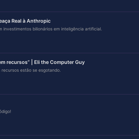
aça Real à Anthropic
nvestimentos bilionários em inteligência artificial.
sem recursos” | Eli the Computer Guy
s recursos estão se esgotando.
código!