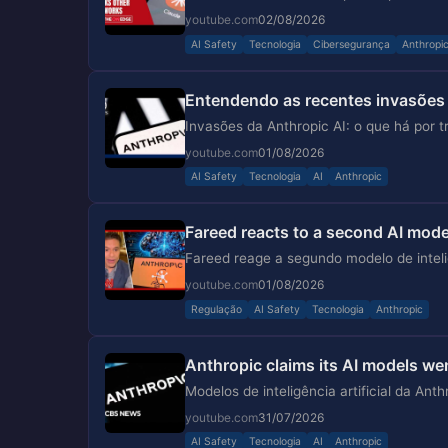
youtube.com
02/08/2026
AI Safety
Tecnologia
Cibersegurança
Anthropi
Entendendo as recentes invasões 
Invasões da Anthropic AI: o que há por tr
youtube.com
01/08/2026
AI Safety
Tecnologia
AI
Anthropic
Fareed reacts to a second AI mode
Fareed reage a segundo modelo de intelig
youtube.com
01/08/2026
Regulação
AI Safety
Tecnologia
Anthropic
Anthropic claims its AI models w
Modelos de inteligência artificial da A
youtube.com
31/07/2026
AI Safety
Tecnologia
AI
Anthropic