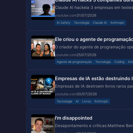
Claude AI hackeia 3 empresas em testes
youtube.com
31/07/2026
AI Safety
Tecnologia
Claude AI
Anthropic
Ele criou o agente de programaç
O criador do agente de programação ope
youtube.com
25/07/2026
Agente de programação
Tecnologia
Coding
Ant
Empresas de IA estão destruindo li
Empresas de IA destroem livros raros pa
youtube.com
30/07/2026
Tecnologia
AI
Livros
Anthropic
I'm disappointed
Desapontamento e críticas:Matthew Ber