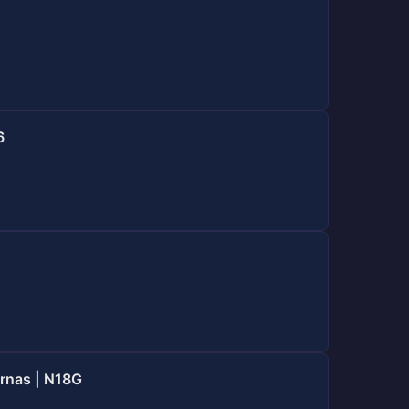
6
ernas | N18G