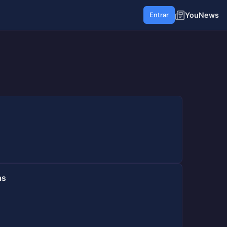
YouNews
Entrar
as