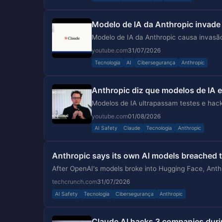
Modelo de IA da Anthropic invade
Modelo de IA da Anthropic causa invasã
youtube.com
31/07/2026
Tecnologia
AI
Cibersegurança
Anthropic
Anthropic diz que modelos de IA 
Modelos de IA ultrapassam testes e hack
youtube.com
01/08/2026
AI Safety
Claude
Tecnologia
Anthropic
Anthropic says its own AI models breached t
After OpenAI's models broke into Hugging Face, Anthr
techcrunch.com
31/07/2026
AI Safety
Tecnologia
Cibersegurança
Anthropic
Claude AI hacks 3 companies duri