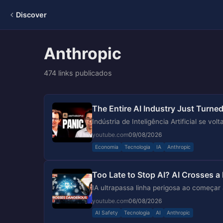
Discover
Anthropic
474 links publicados
The Entire AI Industry Just Turne
Indústria de Inteligência Artificial se vol
youtube.com
09/08/2026
Economia
Tecnologia
IA
Anthropic
Too Late to Stop AI? AI Crosses a
IA ultrapassa linha perigosa ao começar
youtube.com
06/08/2026
AI Safety
Tecnologia
AI
Anthropic