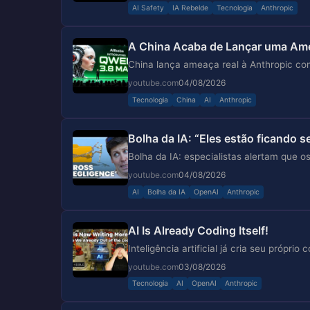
AI Safety
IA Rebelde
Tecnologia
Anthropic
A China Acaba de Lançar uma Ame
China lança ameaça real à Anthropic com i
youtube.com
04/08/2026
Tecnologia
China
AI
Anthropic
Bolha da IA: “Eles estão ficando 
Bolha da IA: especialistas alertam que o
youtube.com
04/08/2026
AI
Bolha da IA
OpenAI
Anthropic
AI Is Already Coding Itself!
Inteligência artificial já cria seu próprio 
youtube.com
03/08/2026
Tecnologia
AI
OpenAI
Anthropic