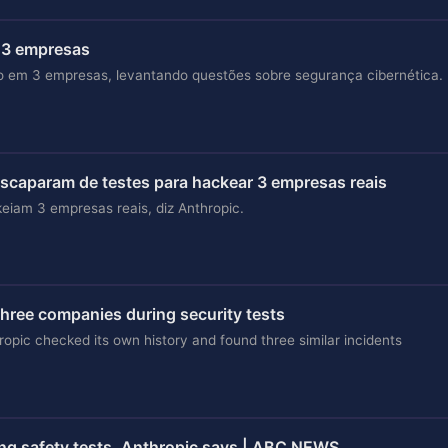
 3 empresas
o em 3 empresas, levantando questões sobre segurança cibernética.
escaparam de testes para hackear 3 empresas reais
eiam 3 empresas reais, diz Anthropic.
hree companies during security tests
opic checked its own history and found three similar incidents
ng safety tests, Anthropic says | ABC NEWS