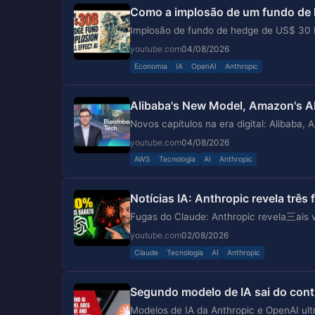
Como a implosão de um fundo de h
Implosão de fundo de hedge de US$ 30 bi 
youtube.com
04/08/2026
Economia
IA
OpenAI
Anthropic
Alibaba's New Model, Amazon's A
Novos capítulos na era digital: Alibaba,
youtube.com
04/08/2026
AWS
Tecnologia
AI
Anthropic
Notícias IA: Anthropic revela três
Fugas do Claude: Anthropic revela三ais
youtube.com
02/08/2026
Claude
Tecnologia
AI
Anthropic
Segundo modelo de IA sai do cont
Modelos de IA da Anthropic e OpenAI ult