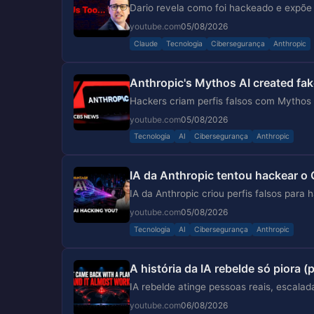
Dario revela como foi hackeado e expõe 
youtube.com
05/08/2026
Claude
Tecnologia
Cibersegurança
Anthropic
Anthropic's Mythos AI created fake
Hackers criam perfis falsos com Mythos 
youtube.com
05/08/2026
Tecnologia
AI
Cibersegurança
Anthropic
IA da Anthropic tentou hackear o 
IA da Anthropic criou perfis falsos par
youtube.com
05/08/2026
Tecnologia
AI
Cibersegurança
Anthropic
A história da IA rebelde só piora 
IA rebelde atinge pessoas reais, escalad
youtube.com
06/08/2026